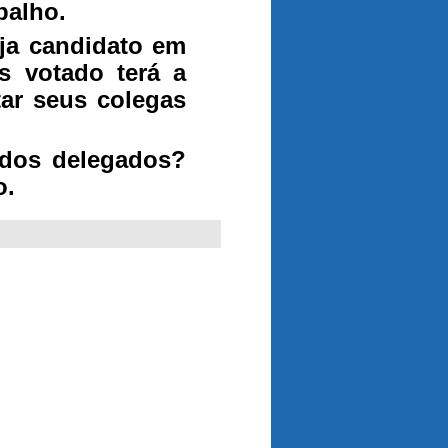
balho.
ja candidato em
s votado terá a
tar seus colegas
 dos delegados?
o.