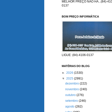
MELHOR PREÇO NÃO HÁ...(84)-410
0137
BOM PREÇO INFORMÁTICA
LIGUE: (84)-4106-0137
MATÉRIAS DO BLOG
►
2026
(1530)
▼
2025
(2991)
dezembro
(222)
novembro
(240)
outubro
(276)
setembro
(246)
agosto
(262)