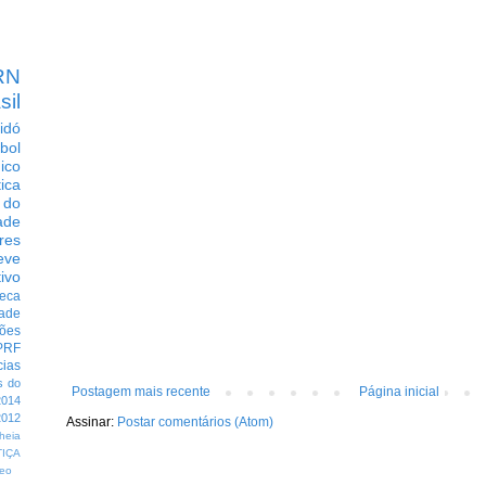
RN
sil
idó
bol
dico
tica
 do
ade
res
eve
ivo
eca
dade
ções
PRF
cias
s do
Postagem mais recente
Página inicial
014
012
Assinar:
Postar comentários (Atom)
heia
TIÇA
eo