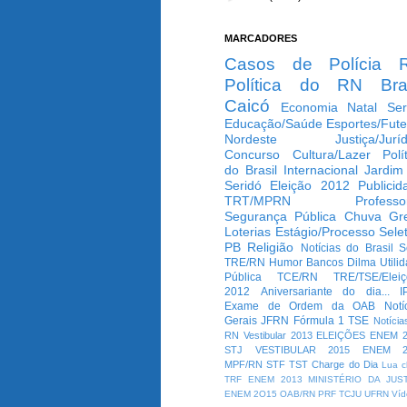
MARCADORES
Casos de Polícia
Política do RN
Bra
Caicó
Economia
Natal
Ser
Educação/Saúde
Esportes/Fute
Nordeste
Justiça/Jurí
Concurso
Cultura/Lazer
Polí
do Brasil
Internacional
Jardim
Seridó
Eleição 2012
Publicid
TRT/MPRN
Professo
Segurança Pública
Chuva
Gr
Loterias
Estágio/Processo Selet
PB
Religião
Notícias do Brasil
S
TRE/RN
Humor
Bancos
Dilma
Utili
Pública
TCE/RN
TRE/TSE/Elei
2012
Aniversariante do dia...
I
Exame de Ordem da OAB
Notí
Gerais
JFRN
Fórmula 1
TSE
Notícia
RN
Vestibular 2013
ELEIÇÕES
ENEM 2
STJ
VESTIBULAR 2015
ENEM 2
MPF/RN
STF
TST
Charge do Dia
Lua c
TRF
ENEM 2013
MINISTÉRIO DA JUS
ENEM 2O15
OAB/RN
PRF
TCJU
UFRN
Víd