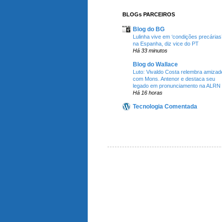
BLOGs PARCEIROS
Blog do BG
Lulinha vive em ‘condições precárias
na Espanha, diz vice do PT
Há 33 minutos
Blog do Wallace
Luto: Vivaldo Costa relembra amizad
com Mons. Antenor e destaca seu
legado em pronunciamento na ALRN
Há 16 horas
Tecnologia Comentada