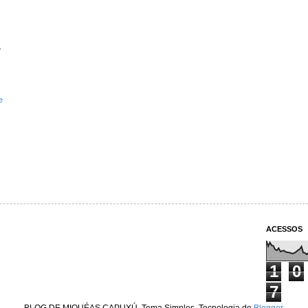
’
e
ACESSOS
1
0
7