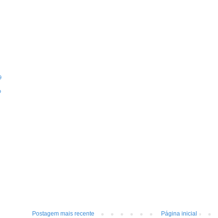
9
o
Postagem mais recente
Página inicial