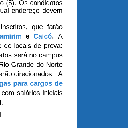
 (5). Os candidatos
qual endereço devem
nscritos, que farão
amirim
e
Caicó
.
A
o de locais de prova:
atos será no campus
 Rio Grande do Norte
serão direcionados.
A
agas para cargos de
 com salários iniciais
l.
N