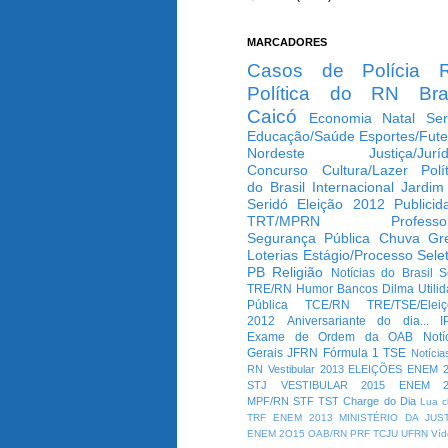
MARCADORES
Casos de Polícia
Política do RN
Bra
Caicó
Economia
Natal
Ser
Educação/Saúde
Esportes/Fute
Nordeste
Justiça/Jurí
Concurso
Cultura/Lazer
Polí
do Brasil
Internacional
Jardim
Seridó
Eleição 2012
Publicid
TRT/MPRN
Professo
Segurança Pública
Chuva
Gr
Loterias
Estágio/Processo Selet
PB
Religião
Notícias do Brasil
S
TRE/RN
Humor
Bancos
Dilma
Utili
Pública
TCE/RN
TRE/TSE/Elei
2012
Aniversariante do dia...
I
Exame de Ordem da OAB
Notí
Gerais
JFRN
Fórmula 1
TSE
Notícia
RN
Vestibular 2013
ELEIÇÕES
ENEM 2
STJ
VESTIBULAR 2015
ENEM 2
MPF/RN
STF
TST
Charge do Dia
Lua c
TRF
ENEM 2013
MINISTÉRIO DA JUS
ENEM 2O15
OAB/RN
PRF
TCJU
UFRN
Víd