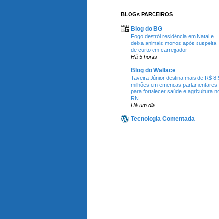
BLOGs PARCEIROS
Blog do BG
Fogo destrói residência em Natal e
deixa animais mortos após suspeita
de curto em carregador
Há 5 horas
Blog do Wallace
Taveira Júnior destina mais de R$ 8,
milhões em emendas parlamentares
para fortalecer saúde e agricultura n
RN
Há um dia
Tecnologia Comentada