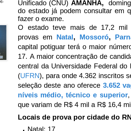
Unificado (CNU)
AMANHÃ,
domingo
6-
do estado já podem consultar em 
fazer o exame.
O estado teve mais de 17,2 mil i
provas em
Natal
,
Mossoró
,
Parn
capital potiguar terá o maior númer
17.
A maior concentração de candid
central da Universidade Federal do
(
UFRN
), para onde 4.362 inscritos 
seleção deste ano oferece
3.652 v
níveis médio, técnico e superior
,
que variam de R$ 4 mil a R$ 16,4 mi
Locais de prova por cidade do R
Natal: 17