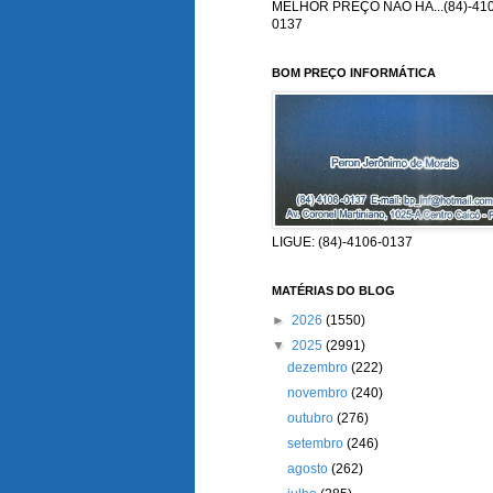
MELHOR PREÇO NÃO HÁ...(84)-410
0137
BOM PREÇO INFORMÁTICA
LIGUE: (84)-4106-0137
MATÉRIAS DO BLOG
►
2026
(1550)
▼
2025
(2991)
dezembro
(222)
novembro
(240)
outubro
(276)
setembro
(246)
agosto
(262)