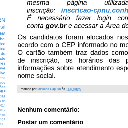
mesma página utiliz
inscrição:
inscricao-cpnu.conh
É necessário fazer login c
RN
conta
gov.br
e acessar a Área do
sil
idó
Os candidatos foram alocados nos
bol
acordo com o CEP informado no mo
dico
tica
O cartão também traz dados como 
 do
ade
de inscrição, os horários das 
res
informações sobre atendimento esp
eve
ivo
nome social.
eca
dade
ções
Postado por
Miquéas Capuxu
às
11 outubro
PRF
cias
s do
014
Nenhum comentário:
012
heia
TIÇA
Postar um comentário
eo