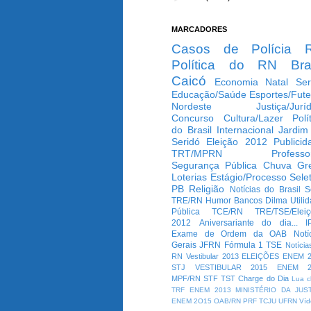
MARCADORES
Casos de Polícia
Política do RN
Bra
Caicó
Economia
Natal
Ser
Educação/Saúde
Esportes/Fute
Nordeste
Justiça/Jurí
Concurso
Cultura/Lazer
Polí
do Brasil
Internacional
Jardim
Seridó
Eleição 2012
Publicid
TRT/MPRN
Professo
Segurança Pública
Chuva
Gr
Loterias
Estágio/Processo Selet
PB
Religião
Notícias do Brasil
S
TRE/RN
Humor
Bancos
Dilma
Utili
Pública
TCE/RN
TRE/TSE/Elei
2012
Aniversariante do dia...
I
Exame de Ordem da OAB
Notí
Gerais
JFRN
Fórmula 1
TSE
Notícia
RN
Vestibular 2013
ELEIÇÕES
ENEM 2
STJ
VESTIBULAR 2015
ENEM 2
MPF/RN
STF
TST
Charge do Dia
Lua c
TRF
ENEM 2013
MINISTÉRIO DA JUS
ENEM 2O15
OAB/RN
PRF
TCJU
UFRN
Víd