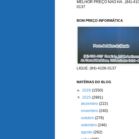
MELHOR PREÇO NÃO HÁ...(84)-410
0137
BOM PREÇO INFORMÁTICA
LIGUE: (84)-4106-0137
MATÉRIAS DO BLOG
►
2026
(1550)
▼
2025
(2991)
dezembro
(222)
novembro
(240)
outubro
(276)
setembro
(246)
agosto
(262)