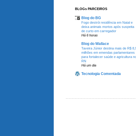
BLOGs PARCEIROS
Blog do BG
Fogo destrói residência em Natal e
deixa animais mortos após suspeita
de curto em carregador
Há 6 horas
Blog do Wallace
Taveira Júnior destina mais de R$ 8,
milhões em emendas parlamentares
para fortalecer saúde e agricultura n
RN
Há um dia
Tecnologia Comentada