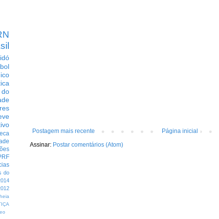
RN
sil
idó
bol
dico
tica
 do
ade
res
eve
ivo
Postagem mais recente
Página inicial
eca
dade
Assinar:
Postar comentários (Atom)
ções
PRF
cias
s do
014
012
heia
TIÇA
eo