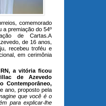
orreios, comemorado
ou a premiação do 54º
dação de Cartas.A
Azevedo, de 16 anos,
u, recebeu troféu e
cional, em cerimônia
RN, a vitória ficou
illac de Azevedo
io Contemporâneo,
e ano, proposto pela
magine que você é o
m para explicar-lhe