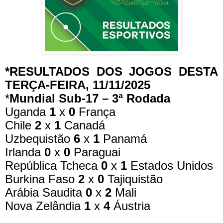
*RESULTADOS DOS JOGOS DESTA
TERÇA-FEIRA, 11/11/2025
*
Mundial Sub-17 – 3ª Rodada
Uganda
1
x
0
França
Chile
2
x
1
Canadá
Uzbequistão
6
x
1
Panamá
Irlanda
0
x
0
Paraguai
República Tcheca
0
x
1
Estados Unidos
Burkina Faso
2
x
0
Tajiquistão
Arábia Saudita
0
x
2
Mali
Nova Zelândia
1
x
4
Áustria