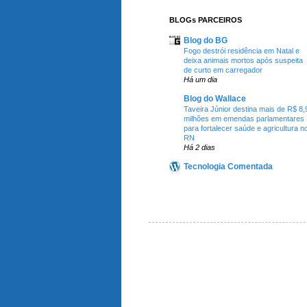
BLOGs PARCEIROS
Blog do BG
Fogo destrói residência em Natal e
deixa animais mortos após suspeita
de curto em carregador
Há um dia
Blog do Wallace
Taveira Júnior destina mais de R$ 8,
milhões em emendas parlamentares
para fortalecer saúde e agricultura n
RN
Há 2 dias
Tecnologia Comentada