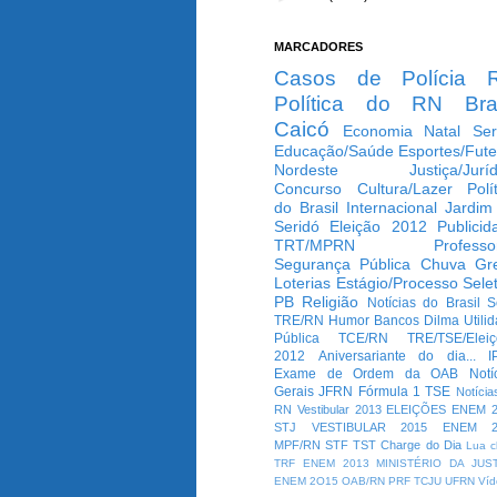
MARCADORES
Casos de Polícia
Política do RN
Bra
Caicó
Economia
Natal
Ser
Educação/Saúde
Esportes/Fute
Nordeste
Justiça/Jurí
Concurso
Cultura/Lazer
Polí
do Brasil
Internacional
Jardim
Seridó
Eleição 2012
Publicid
TRT/MPRN
Professo
Segurança Pública
Chuva
Gr
Loterias
Estágio/Processo Selet
PB
Religião
Notícias do Brasil
S
TRE/RN
Humor
Bancos
Dilma
Utili
Pública
TCE/RN
TRE/TSE/Elei
2012
Aniversariante do dia...
I
Exame de Ordem da OAB
Notí
Gerais
JFRN
Fórmula 1
TSE
Notícia
RN
Vestibular 2013
ELEIÇÕES
ENEM 2
STJ
VESTIBULAR 2015
ENEM 2
MPF/RN
STF
TST
Charge do Dia
Lua c
TRF
ENEM 2013
MINISTÉRIO DA JUS
ENEM 2O15
OAB/RN
PRF
TCJU
UFRN
Víd