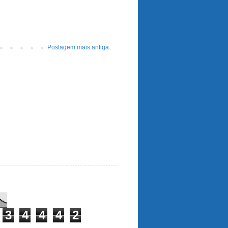
Postagem mais antiga
3
4
4
4
2