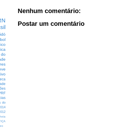
Nenhum comentário:
RN
Postar um comentário
sil
idó
bol
dico
tica
 do
ade
res
eve
ivo
eca
dade
ções
PRF
cias
s do
014
012
heia
TIÇA
eo