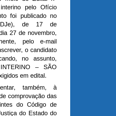
nterino pelo Ofício
o foi publicado no
 (DJe), de 17 de
 dia 27 de novembro,
ente, pelo e-mail
nscrever, o candidato
icando, no assunto,
INTERINO – SÃO
igidos em edital.
entar, também, à
 de comprovação das
uintes do
Código
de
ustiça do Estado do