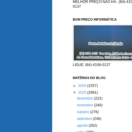
MELHOR PREÇO NÃO HÁ...(84)-410
0137
BOM PREÇO INFORMÁTICA
LIGUE: (84)-4106-0137
MATÉRIAS DO BLOG
►
2026
(1557)
▼
2025
(2991)
dezembro
(222)
novembro
(240)
outubro
(276)
setembro
(246)
agosto
(262)