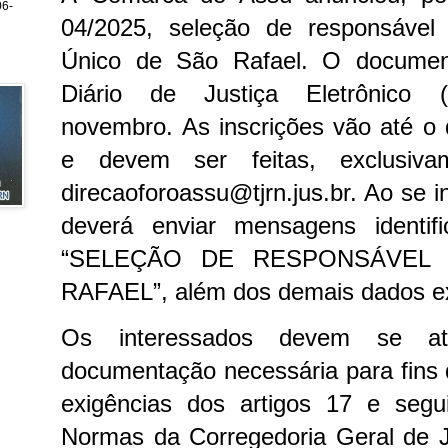
6-
04/2025, seleção de responsável i
Único de São Rafael. O document
Diário de Justiça Eletrônico
novembro.
As inscrições vão até o
e devem ser feitas, exclusivam
direcaoforoassu@tjrn.jus.br. Ao se i
deverá enviar mensagens identif
“SELEÇÃO DE RESPONSÁVEL 
RAFAEL”, além dos demais dados ex
Os interessados devem se at
documentação necessária para fins
exigências dos artigos 17 e seg
Normas da Corregedoria Geral de J