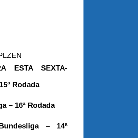
PLZEN
A ESTA SEXTA-
 15ª Rodada
ga – 16ª Rodada
undesliga – 14ª