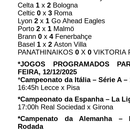
Celta
1
x
2
Bologna
Celtic
0
x
3
Roma
Lyon
2
x
1
Go Ahead Eagles
Porto
2
x
1
Malmö
Brann
0
x
4
Fenerbahçe
Basel
1
x
2
Aston Villa
PANATHINAIKOS
0
X
0
VIKTORIA 
*JOGOS PROGRAMADOS PAR
FEIRA, 12/12/2025
*
Campeonato da Itália – Série A –
16:45h Lecce x Pisa
*Campeonato da Espanha – La Li
17:00h Real Sociedad x Girona
*Campenato da Alemanha – B
Rodada