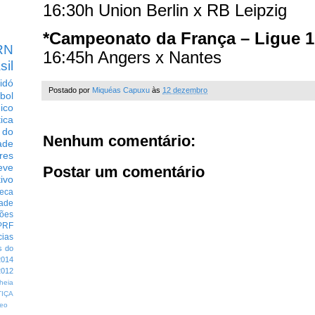
16:30h Union Berlin x RB Leipzig
*Campeonato da França – Ligue 1
RN
16:45h Angers x Nantes
sil
idó
Postado por
Miquéas Capuxu
às
12 dezembro
bol
dico
tica
 do
Nenhum comentário:
ade
res
eve
Postar um comentário
ivo
eca
dade
ções
PRF
cias
s do
014
012
heia
TIÇA
eo