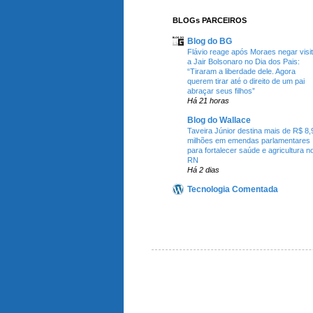
BLOGs PARCEIROS
Blog do BG
Flávio reage após Moraes negar visi
a Jair Bolsonaro no Dia dos Pais:
“Tiraram a liberdade dele. Agora
querem tirar até o direito de um pai
abraçar seus filhos”
Há 21 horas
Blog do Wallace
Taveira Júnior destina mais de R$ 8,
milhões em emendas parlamentares
para fortalecer saúde e agricultura n
RN
Há 2 dias
Tecnologia Comentada