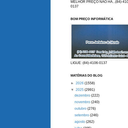
MELHOR PREÇO NÃO HÁ...(84)-410
0137
BOM PREÇO INFORMÁTICA
LIGUE: (84)-4106-0137
MATÉRIAS DO BLOG
►
2026
(1558)
▼
2025
(2991)
dezembro
(222)
novembro
(240)
outubro
(276)
setembro
(246)
agosto
(262)