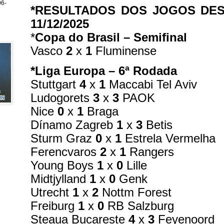
6-
*RESULTADOS DOS JOGOS DEST
11/12/2025
*
Copa do Brasil – Semifinal
Vasco
2
x
1
Fluminense
*Liga Europa – 6ª Rodada
Stuttgart
4
x
1
Maccabi Tel Aviv
Ludogorets
3
x
3
PAOK
Nice
0
x
1
Braga
Dínamo Zagreb
1
x
3
Betis
Sturm Graz
0
x
1
Estrela Vermelha
Ferencvaros
2
x
1
Rangers
Young Boys
1
x
0
Lille
Midtjylland
1
x
0
Genk
Utrecht
1
x
2
Nottm Forest
Freiburg
1
x
0
RB Salzburg
Steaua Bucareste
4
x
3
Feyenoord