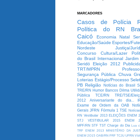
MARCADORES
Casos de Polícia
Política do RN
Bra
Caicó
Economia
Natal
Ser
Educação/Saúde
Esportes/Fute
Nordeste
Justiça/Jurí
Concurso
Cultura/Lazer
Polí
do Brasil
Internacional
Jardim
Seridó
Eleição 2012
Publicid
TRT/MPRN
Professo
Segurança Pública
Chuva
Gr
Loterias
Estágio/Processo Selet
PB
Religião
Notícias do Brasil
S
TRE/RN
Humor
Bancos
Dilma
Utili
Pública
TCE/RN
TRE/TSE/Elei
2012
Aniversariante do dia...
I
Exame de Ordem da OAB
Notí
Gerais
JFRN
Fórmula 1
TSE
Notícia
RN
Vestibular 2013
ELEIÇÕES
ENEM 2
STJ
VESTIBULAR 2015
ENEM 2
MPF/RN
STF
TST
Charge do Dia
Lua c
TRF
ENEM 2013
MINISTÉRIO DA JUS
ENEM 2O15
OAB/RN
PRF
TCJU
UFRN
Víd