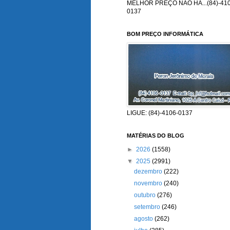
MELHOR PREÇO NÃO HÁ...(84)-410
0137
BOM PREÇO INFORMÁTICA
LIGUE: (84)-4106-0137
MATÉRIAS DO BLOG
►
2026
(1558)
▼
2025
(2991)
dezembro
(222)
novembro
(240)
outubro
(276)
setembro
(246)
agosto
(262)