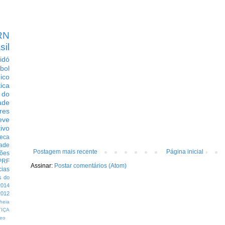
RN
sil
idó
bol
dico
tica
 do
ade
res
eve
ivo
eca
dade
Postagem mais recente
Página inicial
ções
PRF
Assinar:
Postar comentários (Atom)
cias
s do
014
012
heia
TIÇA
eo