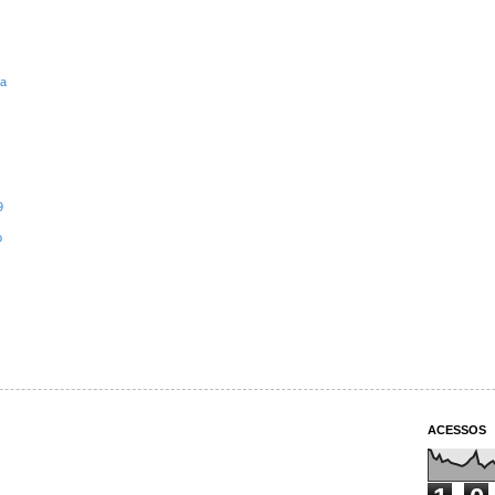
ta
9
o
ACESSOS