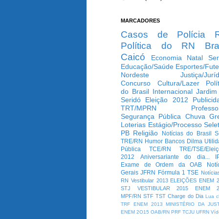
MARCADORES
Casos de Polícia
Política do RN
Bra
Caicó
Economia
Natal
Ser
Educação/Saúde
Esportes/Fute
Nordeste
Justiça/Jurí
Concurso
Cultura/Lazer
Polí
do Brasil
Internacional
Jardim
Seridó
Eleição 2012
Publicid
TRT/MPRN
Professo
Segurança Pública
Chuva
Gr
Loterias
Estágio/Processo Selet
PB
Religião
Notícias do Brasil
S
TRE/RN
Humor
Bancos
Dilma
Utili
Pública
TCE/RN
TRE/TSE/Elei
2012
Aniversariante do dia...
I
Exame de Ordem da OAB
Notí
Gerais
JFRN
Fórmula 1
TSE
Notícia
RN
Vestibular 2013
ELEIÇÕES
ENEM 2
STJ
VESTIBULAR 2015
ENEM 2
MPF/RN
STF
TST
Charge do Dia
Lua c
TRF
ENEM 2013
MINISTÉRIO DA JUS
ENEM 2O15
OAB/RN
PRF
TCJU
UFRN
Víd