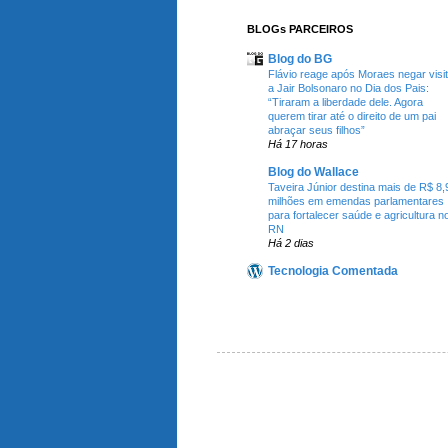
BLOGs PARCEIROS
Blog do BG
Flávio reage após Moraes negar visi
a Jair Bolsonaro no Dia dos Pais:
“Tiraram a liberdade dele. Agora
querem tirar até o direito de um pai
abraçar seus filhos”
Há 17 horas
Blog do Wallace
Taveira Júnior destina mais de R$ 8,
milhões em emendas parlamentares
para fortalecer saúde e agricultura n
RN
Há 2 dias
Tecnologia Comentada