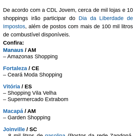
De acordo com a CDL Jovem, cerca de mil lojas e 10
shoppings irão participar do
Dia da Liberdade de
Impostos
, além de postos com mais de 100 mil litros
de combustível disponíveis.
Confira:
Manaus
/ AM
– Amazonas Shopping
Fortaleza
/ CE
– Ceará Moda Shopping
Vitória
/ ES
– Shopping Vila Velha
– Supermercado Extrabom
Macapá
/ AM
– Garden Shopping
Joinville
/ SC
– 8 mil litros de
gasolina
(Postos da rede Zandoná.