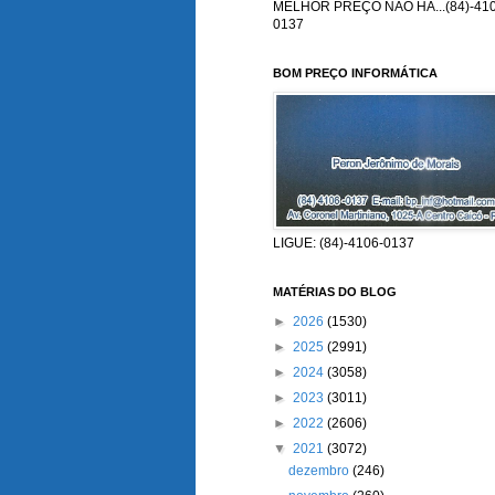
MELHOR PREÇO NÃO HÁ...(84)-410
0137
BOM PREÇO INFORMÁTICA
LIGUE: (84)-4106-0137
MATÉRIAS DO BLOG
►
2026
(1530)
►
2025
(2991)
►
2024
(3058)
►
2023
(3011)
►
2022
(2606)
▼
2021
(3072)
dezembro
(246)