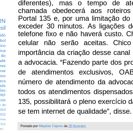
diferentes), mas o tempo de at
chamada obedecerá aos roteiros 
Portal 135 e, por uma limitação do
RN
exceder 30 minutos. As ligações d
sil
telefone fixo e não haverá custo. 
idó
bol
celular não serão aceitas.
Chico
dico
tica
importância da criação desse canal
 do
a advocacia. “Fazendo parte dos pro
ade
res
de atendimentos exclusivos, O
eve
ivo
número de atendimento da advocaci
eca
dade
todos os atendimentos dispensados
ções
PRF
135, possibilitará o pleno exercício 
cias
s do
se tem internet de qualidade”, disse
014
012
heia
TIÇA
Postado por
Miquéas Capuxu
às
25 fevereiro
eo