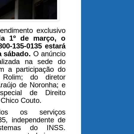
endimento exclusivo
ia 1º de março, o
800-135-0135 estará
 a sábado.
O anúncio
ealizada na sede do
com a participação do
Rolim; do diretor
raújo de Noronha; e
pecial de Direito
 Chico Couto.
dos os serviços
135, independente de
istemas do INSS.