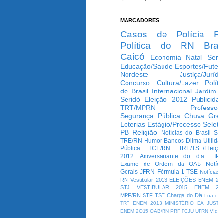
MARCADORES
Casos de Polícia
Política do RN
Bra
Caicó
Economia
Natal
Ser
Educação/Saúde
Esportes/Fute
Nordeste
Justiça/Jurí
Concurso
Cultura/Lazer
Polí
do Brasil
Internacional
Jardim
Seridó
Eleição 2012
Publicid
TRT/MPRN
Professo
Segurança Pública
Chuva
Gr
Loterias
Estágio/Processo Selet
PB
Religião
Notícias do Brasil
S
TRE/RN
Humor
Bancos
Dilma
Utili
Pública
TCE/RN
TRE/TSE/Elei
2012
Aniversariante do dia...
I
Exame de Ordem da OAB
Notí
Gerais
JFRN
Fórmula 1
TSE
Notícia
RN
Vestibular 2013
ELEIÇÕES
ENEM 2
STJ
VESTIBULAR 2015
ENEM 2
MPF/RN
STF
TST
Charge do Dia
Lua c
TRF
ENEM 2013
MINISTÉRIO DA JUS
ENEM 2O15
OAB/RN
PRF
TCJU
UFRN
Víd