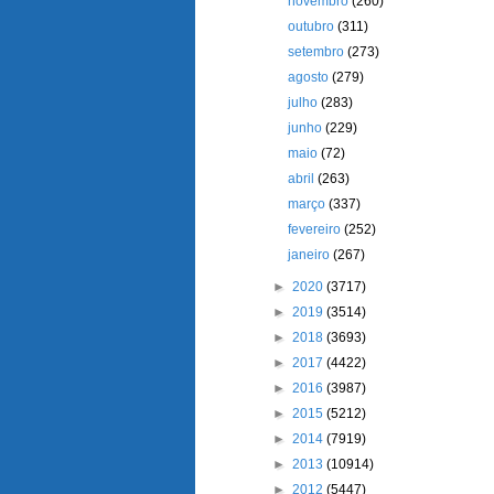
novembro
(260)
outubro
(311)
setembro
(273)
agosto
(279)
julho
(283)
junho
(229)
maio
(72)
abril
(263)
março
(337)
fevereiro
(252)
janeiro
(267)
►
2020
(3717)
►
2019
(3514)
►
2018
(3693)
►
2017
(4422)
►
2016
(3987)
►
2015
(5212)
►
2014
(7919)
►
2013
(10914)
►
2012
(5447)