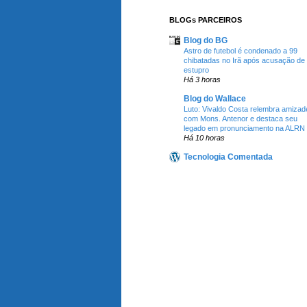
BLOGs PARCEIROS
Blog do BG
Astro de futebol é condenado a 99
chibatadas no Irã após acusação de
estupro
Há 3 horas
Blog do Wallace
Luto: Vivaldo Costa relembra amizad
com Mons. Antenor e destaca seu
legado em pronunciamento na ALRN
Há 10 horas
Tecnologia Comentada