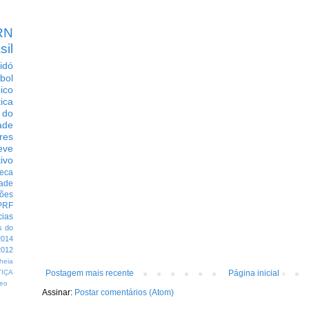
RN
sil
idó
bol
dico
tica
 do
ade
res
eve
ivo
eca
dade
ções
PRF
cias
s do
014
012
heia
Postagem mais recente
Página inicial
TIÇA
eo
Assinar:
Postar comentários (Atom)