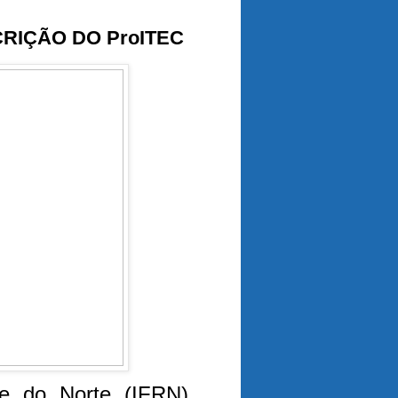
CRIÇÃO DO ProITEC
de do Norte (IFRN),