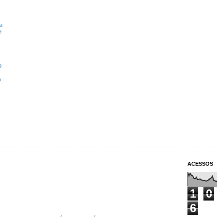
a
e
9
o
ACESSOS
1
0
6