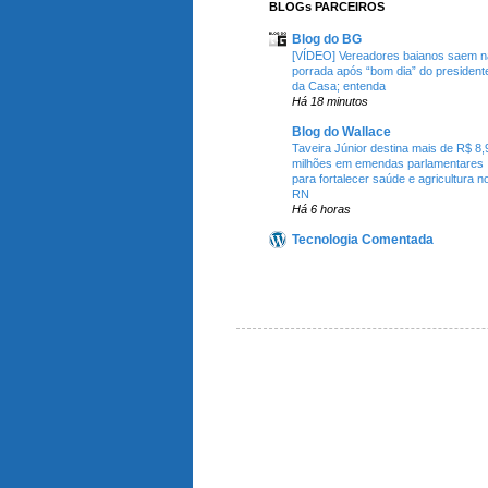
BLOGs PARCEIROS
Blog do BG
[VÍDEO] Vereadores baianos saem n
porrada após “bom dia” do president
da Casa; entenda
Há 18 minutos
Blog do Wallace
Taveira Júnior destina mais de R$ 8,
milhões em emendas parlamentares
para fortalecer saúde e agricultura n
RN
Há 6 horas
Tecnologia Comentada