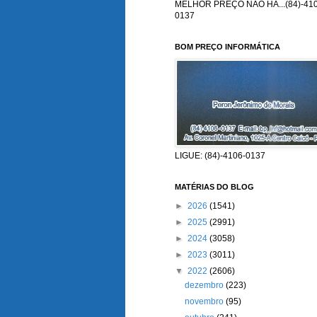
MELHOR PREÇO NÃO HÁ...(84)-410
0137
BOM PREÇO INFORMÁTICA
LIGUE: (84)-4106-0137
MATÉRIAS DO BLOG
►
2026
(1541)
►
2025
(2991)
►
2024
(3058)
►
2023
(3011)
▼
2022
(2606)
dezembro
(223)
novembro
(95)