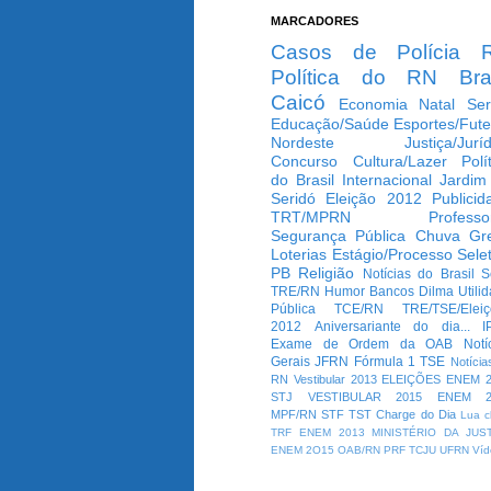
MARCADORES
Casos de Polícia
Política do RN
Bra
Caicó
Economia
Natal
Ser
Educação/Saúde
Esportes/Fute
Nordeste
Justiça/Jurí
Concurso
Cultura/Lazer
Polí
do Brasil
Internacional
Jardim
Seridó
Eleição 2012
Publicid
TRT/MPRN
Professo
Segurança Pública
Chuva
Gr
Loterias
Estágio/Processo Selet
PB
Religião
Notícias do Brasil
S
TRE/RN
Humor
Bancos
Dilma
Utili
Pública
TCE/RN
TRE/TSE/Elei
2012
Aniversariante do dia...
I
Exame de Ordem da OAB
Notí
Gerais
JFRN
Fórmula 1
TSE
Notícia
RN
Vestibular 2013
ELEIÇÕES
ENEM 2
STJ
VESTIBULAR 2015
ENEM 2
MPF/RN
STF
TST
Charge do Dia
Lua c
TRF
ENEM 2013
MINISTÉRIO DA JUS
ENEM 2O15
OAB/RN
PRF
TCJU
UFRN
Víd