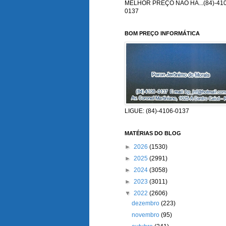
MELHOR PREÇO NÃO HÁ...(84)-410
0137
BOM PREÇO INFORMÁTICA
LIGUE: (84)-4106-0137
MATÉRIAS DO BLOG
►
2026
(1530)
►
2025
(2991)
►
2024
(3058)
►
2023
(3011)
▼
2022
(2606)
dezembro
(223)
novembro
(95)