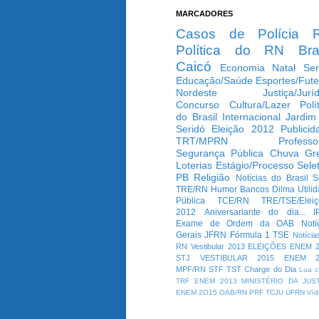
MARCADORES
Casos de Polícia
Política do RN
Bra
Caicó
Economia
Natal
Ser
Educação/Saúde
Esportes/Fute
Nordeste
Justiça/Jurí
Concurso
Cultura/Lazer
Polí
do Brasil
Internacional
Jardim
Seridó
Eleição 2012
Publicid
TRT/MPRN
Professo
Segurança Pública
Chuva
Gr
Loterias
Estágio/Processo Selet
PB
Religião
Notícias do Brasil
S
TRE/RN
Humor
Bancos
Dilma
Utili
Pública
TCE/RN
TRE/TSE/Elei
2012
Aniversariante do dia...
I
Exame de Ordem da OAB
Notí
Gerais
JFRN
Fórmula 1
TSE
Notícia
RN
Vestibular 2013
ELEIÇÕES
ENEM 2
STJ
VESTIBULAR 2015
ENEM 2
MPF/RN
STF
TST
Charge do Dia
Lua c
TRF
ENEM 2013
MINISTÉRIO DA JUS
ENEM 2O15
OAB/RN
PRF
TCJU
UFRN
Víd