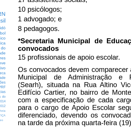
10 psicólogos;
RN
1 advogado; e
sil
8 pedagogos.
idó
bol
dico
*Secretaria Municipal de Educa
tica
convocados
 do
ade
15 profissionais de apoio escolar.
res
eve
Os convocados devem comparecer à
ivo
eca
Municipal de Administração e
dade
ções
(Searh), situada na Rua Altino Vi
PRF
Edifício Cartier, no bairro de Mont
cias
s do
com a especificação de cada car
014
para o cargo de Apoio Escolar s
012
heia
diferenciado, devendo os convoca
TIÇA
eo
na tarde da próxima quarta-feira (19)