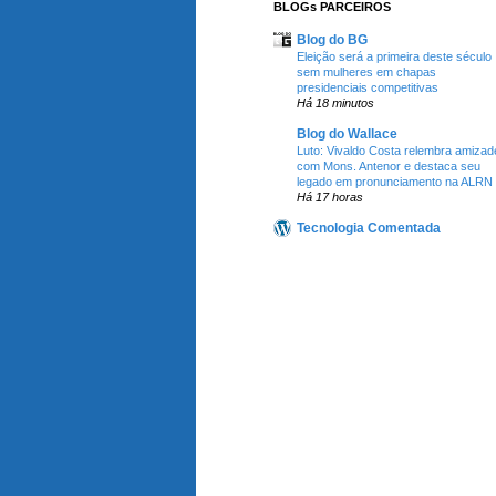
BLOGs PARCEIROS
Blog do BG
Eleição será a primeira deste século
sem mulheres em chapas
presidenciais competitivas
Há 18 minutos
Blog do Wallace
Luto: Vivaldo Costa relembra amizad
com Mons. Antenor e destaca seu
legado em pronunciamento na ALRN
Há 17 horas
Tecnologia Comentada