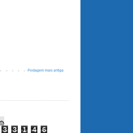
Postagem mais antiga
3
3
1
4
6