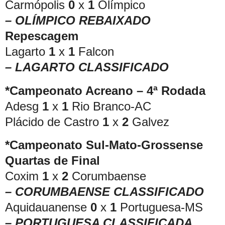
Carmópolis
0
x
1
Olímpico
– OLÍMPICO REBAIXADO
Repescagem
Lagarto
1
x
1
Falcon
– LAGARTO CLASSIFICADO
*Campeonato Acreano – 4ª Rodada
Adesg
1
x
1
Rio Branco-AC
Plácido de Castro
1
x
2
Galvez
*Campeonato Sul-Mato-Grossense
Quartas de Final
Coxim
1
x
2
Corumbaense
– CORUMBAENSE CLASSIFICADO
Aquidauanense
0
x
1
Portuguesa-MS
– PORTUGUESA CLASSIFICADA