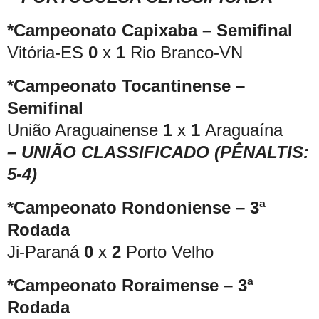
*Campeonato Capixaba – Semifinal
Vitória-ES
0
x
1
Rio Branco-VN
*Campeonato Tocantinense –
Semifinal
União Araguainense
1
x
1
Araguaína
– UNIÃO CLASSIFICADO (PÊNALTIS:
5-4)
*Campeonato Rondoniense – 3ª
Rodada
Ji-Paraná
0
x
2
Porto Velho
*Campeonato Roraimense – 3ª
Rodada