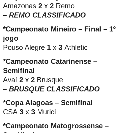
Amazonas
2
x
2
Remo
– REMO CLASSIFICADO
*Campeonato Mineiro – Final – 1º
jogo
Pouso Alegre
1
x
3
Athletic
*Campeonato Catarinense –
Semifinal
Avaí
2
x
2
Brusque
– BRUSQUE CLASSIFICADO
*Copa Alagoas – Semifinal
CSA
3
x
3
Murici
*Campeonato Matogrossense –