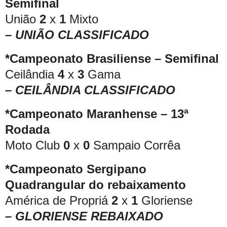
Semifinal
União
2
x
1
Mixto
– UNIÃO CLASSIFICADO
*Campeonato Brasiliense – Semifinal
Ceilândia
4
x
3
Gama
– CEILÂNDIA CLASSIFICADO
*Campeonato Maranhense – 13ª
Rodada
Moto Club
0
x
0
Sampaio Corrêa
*Campeonato Sergipano
Quadrangular do rebaixamento
América de Propriá
2
x
1
Gloriense
– GLORIENSE REBAIXADO