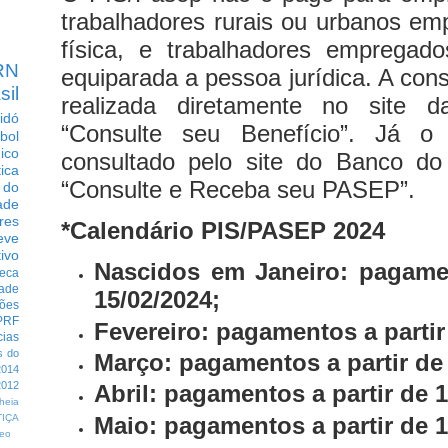
trabalhadores rurais ou urbanos e
física, e trabalhadores empregado
RN
equiparada a pessoa jurídica. A con
sil
realizada diretamente no site 
idó
“Consulte seu Benefício”. Já o
bol
dico
consultado pelo site do Banco do 
tica
“Consulte e Receba seu PASEP”.
 do
ade
res
*Calendário PIS/PASEP 2024
eve
ivo
Nascidos em Janeiro: pagamen
eca
dade
15/02/2024;
ções
PRF
Fevereiro: pagamentos a partir
cias
s do
Março: pagamentos a partir de 
014
012
Abril: pagamentos a partir de 1
heia
Maio: pagamentos a partir de 1
TIÇA
eo