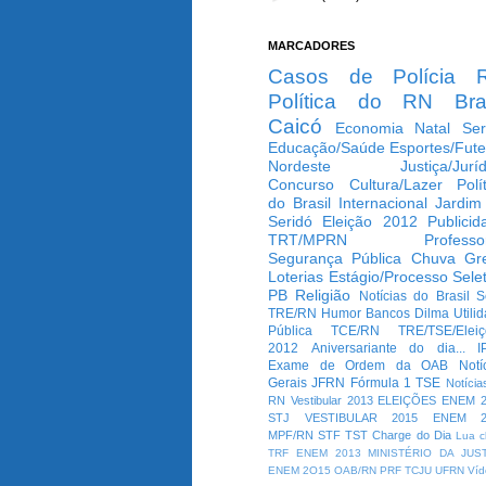
MARCADORES
Casos de Polícia
Política do RN
Bra
Caicó
Economia
Natal
Ser
Educação/Saúde
Esportes/Fute
Nordeste
Justiça/Jurí
Concurso
Cultura/Lazer
Polí
do Brasil
Internacional
Jardim
Seridó
Eleição 2012
Publicid
TRT/MPRN
Professo
Segurança Pública
Chuva
Gr
Loterias
Estágio/Processo Selet
PB
Religião
Notícias do Brasil
S
TRE/RN
Humor
Bancos
Dilma
Utili
Pública
TCE/RN
TRE/TSE/Elei
2012
Aniversariante do dia...
I
Exame de Ordem da OAB
Notí
Gerais
JFRN
Fórmula 1
TSE
Notícia
RN
Vestibular 2013
ELEIÇÕES
ENEM 2
STJ
VESTIBULAR 2015
ENEM 2
MPF/RN
STF
TST
Charge do Dia
Lua c
TRF
ENEM 2013
MINISTÉRIO DA JUS
ENEM 2O15
OAB/RN
PRF
TCJU
UFRN
Víd