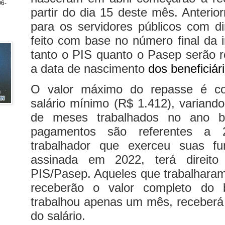
6-
partir do dia 15 deste mês. Anteri
para os servidores públicos com d
feito com base no número final da i
tanto o PIS quanto o Pasep serão 
a data de nascimento
dos beneficiár
O valor máximo do repasse é co
salário mínimo (R$ 1.412), varian
de meses trabalhados no ano 
pagamentos são referentes a 
trabalhador que exerceu suas fu
assinada em 2022, terá direit
PIS/Pasep. Aqueles que trabalharam
receberão o valor completo do 
trabalhou apenas um mês, receberá 
do salário.