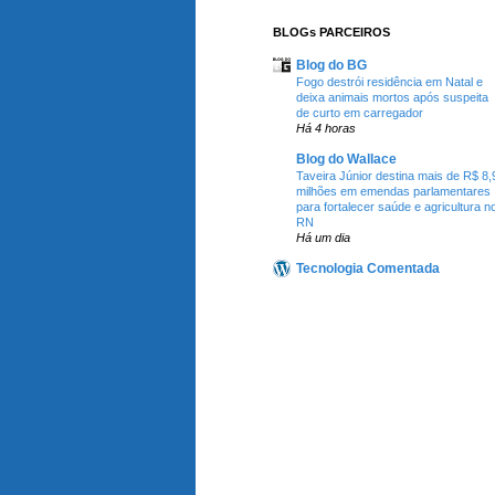
BLOGs PARCEIROS
Blog do BG
Fogo destrói residência em Natal e
deixa animais mortos após suspeita
de curto em carregador
Há 4 horas
Blog do Wallace
Taveira Júnior destina mais de R$ 8,
milhões em emendas parlamentares
para fortalecer saúde e agricultura n
RN
Há um dia
Tecnologia Comentada