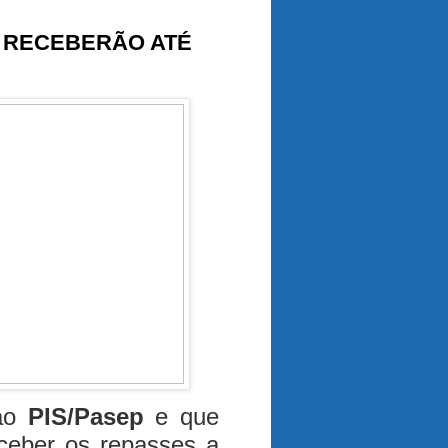
S RECEBERÃO ATÉ
ao
PIS/Pasep
e que
ceber os repasses a