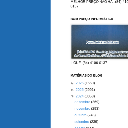
MELHOR PREÇO NÃO HÁ...(84)-410
0137
BOM PREÇO INFORMÁTICA
LIGUE: (84)-4106-0137
MATÉRIAS DO BLOG
►
2026
(1550)
►
2025
(2991)
▼
2024
(3058)
dezembro
(269)
novembro
(293)
outubro
(248)
setembro
(239)