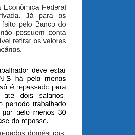
a Econômica Federal
privada. Já para os
 feito pelo Banco do
e não possuem conta
el retirar os valores
cários.
abalhador deve estar
NIS há pelo menos
 só é repassado para
até dois salários-
 período trabalhado
o por pelo menos 30
ase do repasse.
regados domésticos,