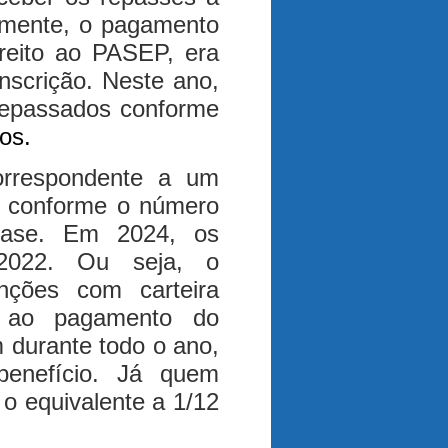
ormente, o pagamento
ireito ao PASEP, era
nscrição. Neste ano,
repassados conforme
ios.
rrespondente a um
do conforme o número
base. Em 2024, os
2022. Ou seja, o
nções com carteira
o ao pagamento do
 durante todo o ano,
benefício. Já quem
o equivalente a 1/12