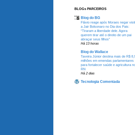
BLOGs PARCEIROS
Blog do BG
Flávio reage após Moraes negar visi
a Jair Bolsonaro no Dia dos Pais:
“Tiraram a liberdade dele. Agora
querem tirar até o direito de um pai
abraçar seus filhos”
Há 13 horas
Blog do Wallace
Taveira Júnior destina mais de R$ 8,
milhões em emendas parlamentares
para fortalecer saúde e agricultura n
RN
Há 2 dias
Tecnologia Comentada