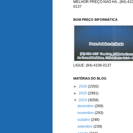
MELHOR PREÇO NÃO HÁ...(84)-410
0137
BOM PREÇO INFORMÁTICA
LIGUE: (84)-4106-0137
MATÉRIAS DO BLOG
►
2026
(1550)
►
2025
(2991)
▼
2024
(3058)
dezembro
(269)
novembro
(293)
outubro
(248)
setembro
(239)