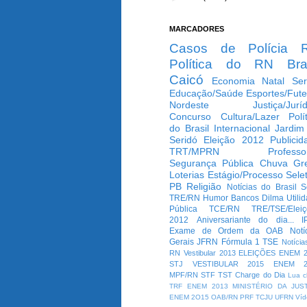
MARCADORES
Casos de Polícia
Política do RN
Bra
Caicó
Economia
Natal
Ser
Educação/Saúde
Esportes/Fute
Nordeste
Justiça/Jurí
Concurso
Cultura/Lazer
Polí
do Brasil
Internacional
Jardim
Seridó
Eleição 2012
Publicid
TRT/MPRN
Professo
Segurança Pública
Chuva
Gr
Loterias
Estágio/Processo Selet
PB
Religião
Notícias do Brasil
S
TRE/RN
Humor
Bancos
Dilma
Utili
Pública
TCE/RN
TRE/TSE/Elei
2012
Aniversariante do dia...
I
Exame de Ordem da OAB
Notí
Gerais
JFRN
Fórmula 1
TSE
Notícia
RN
Vestibular 2013
ELEIÇÕES
ENEM 2
STJ
VESTIBULAR 2015
ENEM 2
MPF/RN
STF
TST
Charge do Dia
Lua c
TRF
ENEM 2013
MINISTÉRIO DA JUS
ENEM 2O15
OAB/RN
PRF
TCJU
UFRN
Víd