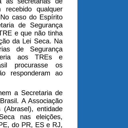
a às secretarias de
recebido qualquer
.
No caso do Espírito
etaria de Segurança
 TRE e que não tinha
ação da Lei Seca. Na
rias de Segurança
beria aos TREs e
sil procurasse os
 não responderam ao
em a Secretaria de
rasil. A Associação
 (Abrasel), entidade
Seca nas eleições,
PE, do PR, ES e RJ,