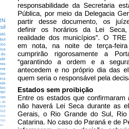
responsabilidade da Secretaria es
Pública, por meio da Delegacia Gera
RN
partir desse documento, os juíz
sil
definir os horários da Lei Sec
idó
realidade dos municípios”.
O TRE 
bol
em nota, na noite de terça-feir
dico
tica
cumprirão rigorosamente a Port
 do
ade
“garantindo a ordem e a segur
res
antecedem e no próprio dia das el
eve
ivo
quem seria o responsável pela decis
eca
dade
Estados sem proibição
ções
PRF
Entre os estados que confirmaram 
cias
s do
não haverá Lei Seca durante as el
014
012
Gerais, o Rio Grande do Sul, Rio
heia
Catarina. No caso do Paraná e de 
TIÇA
eo