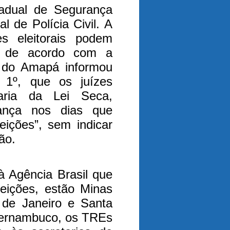
tadual de Segurança
l de Polícia Civil. A
es eleitorais podem
a, de acordo com a
do Amapá informou
a 1º, que os juízes
aria da Lei Seca,
ança nos dias que
eições”, sem indicar
ão.
à Agência Brasil que
eições, estão Minas
 de Janeiro e Santa
Pernambuco, os TREs