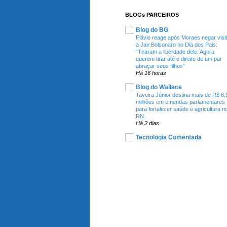
BLOGs PARCEIROS
Blog do BG
Flávio reage após Moraes negar visi
a Jair Bolsonaro no Dia dos Pais:
“Tiraram a liberdade dele. Agora
querem tirar até o direito de um pai
abraçar seus filhos”
Há 16 horas
Blog do Wallace
Taveira Júnior destina mais de R$ 8,
milhões em emendas parlamentares
para fortalecer saúde e agricultura n
RN
Há 2 dias
Tecnologia Comentada