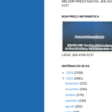
MELHOR PREÇO NÃO HÁ...(84)-410
0137
BOM PREÇO INFORMÁTICA
LIGUE: (84)-4106-0137
MATÉRIAS DO BLOG
►
2026
(1558)
▼
2025
(2991)
dezembro
(222)
novembro
(240)
outubro
(276)
setembro
(246)
agosto
(262)