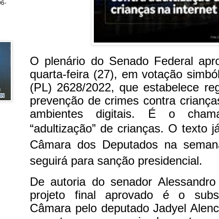
6-
O plenário do Senado Federal apro
quarta-feira (27), em votação simból
(PL) 2628/2022, que estabelece re
prevenção de crimes contra crianç
ambientes digitais. É o cha
“adultização” de crianças.
O texto j
Câmara dos Deputados na semana
seguirá para sanção presidencial.
De autoria do senador Alessandro
projeto final aprovado é o subst
Câmara pelo deputado Jadyel Alenc