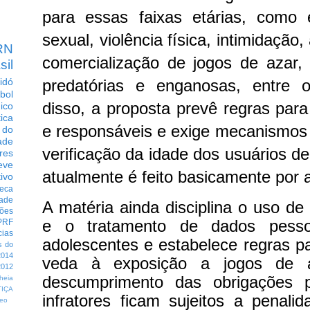
para essas faixas etárias, como
sexual, violência física, intimidação
RN
comercialização de jogos de azar, p
sil
idó
predatórias e enganosas, entre 
bol
disso, a proposta prevê regras para
dico
tica
e responsáveis e exige mecanismos 
 do
ade
verificação da idade dos usuários de
res
eve
atualmente é feito basicamente por 
ivo
eca
dade
A matéria ainda disciplina o uso de 
ções
e o tratamento de dados pesso
PRF
cias
adolescentes e estabelece regras pa
s do
014
veda à exposição a jogos de 
012
descumprimento das obrigações p
heia
TIÇA
infratores ficam sujeitos a penal
eo