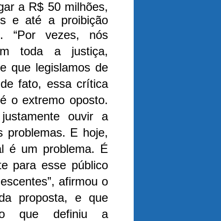
gar a R$ 50 milhões,
s e até a proibição
ís.
“Por vezes, nós
m toda a justiça,
de que legislamos de
e fato, essa crítica
é o extremo oposto.
ustamente ouvir a
is problemas. E hoje,
tal é um problema. É
te para esse público
lescentes”, afirmou o
 da proposta, e que
ão que definiu a