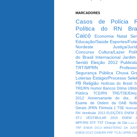
MARCADORES
Casos de Polícia
Política do RN
Bra
Caicó
Economia
Natal
Ser
Educação/Saúde
Esportes/Fute
Nordeste
Justiça/Jurí
Concurso
Cultura/Lazer
Polí
do Brasil
Internacional
Jardim
Seridó
Eleição 2012
Publicid
TRT/MPRN
Professo
Segurança Pública
Chuva
Gr
Loterias
Estágio/Processo Selet
PB
Religião
Notícias do Brasil
S
TRE/RN
Humor
Bancos
Dilma
Utili
Pública
TCE/RN
TRE/TSE/Elei
2012
Aniversariante do dia...
I
Exame de Ordem da OAB
Notí
Gerais
JFRN
Fórmula 1
TSE
Notícia
RN
Vestibular 2013
ELEIÇÕES
ENEM 2
STJ
VESTIBULAR 2015
ENEM 2
MPF/RN
STF
TST
Charge do Dia
Lua c
TRF
ENEM 2013
MINISTÉRIO DA JUS
ENEM 2O15
OAB/RN
PRF
TCJU
UFRN
Víd