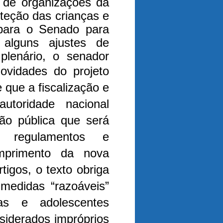
 de organizações da
teção das crianças e
 para o Senado para
u alguns ajustes de
 plenário, o senador
vidades do projeto
que a fiscalização e
toridade nacional
ão pública que será
r regulamentos e
umprimento da nova
tigos, o texto obriga
 medidas “razoáveis”
as e adolescentes
siderados impróprios